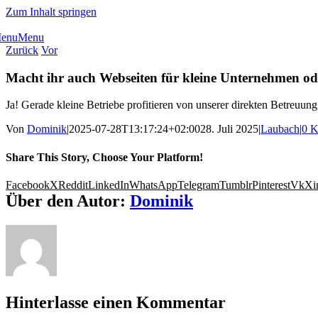
Zum Inhalt springen
enu
Menu
Zurück
Vor
Macht ihr auch Webseiten für kleine Unternehmen o
Ja! Gerade kleine Betriebe profitieren von unserer direkten Betreuung
Von
Dominik
|
2025-07-28T13:17:24+02:00
28. Juli 2025
|
Laubach
|
0 
Share This Story, Choose Your Platform!
Facebook
X
Reddit
LinkedIn
WhatsApp
Telegram
Tumblr
Pinterest
Vk
Xi
Über den Autor:
Dominik
Hinterlasse einen Kommentar