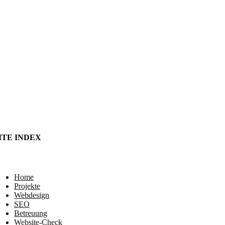
ITE INDEX
Home
Projekte
Webdesign
SEO
Betreuung
Website-Check